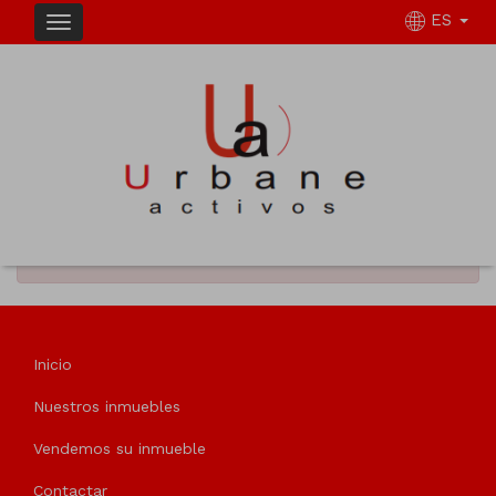
ES
INMUEBLES
DESTACADOS
No se han encontrado resultados
Inicio
Nuestros inmuebles
Vendemos su inmueble
Contactar