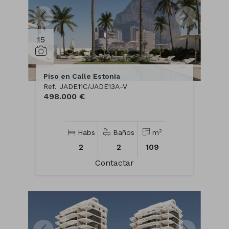
15
Piso en Calle Estonia
Ref. JADE11C/JADE13A-V
498.000 €
2
Habs
Baños
m
2
2
109
Contactar