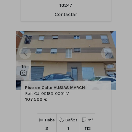
10247
Contactar
15
Piso en Calle AUSIAS MARCH
Ref. CJ-00183-0001-V
107.500 €
2
Habs
Baños
m
3
1
112