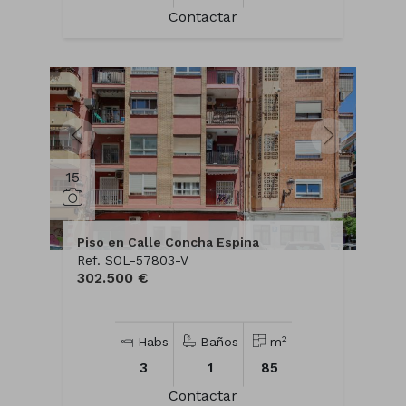
Contactar
15
Piso en Calle Concha Espina
Ref. SOL-57803-V
302.500 €
2
Habs
Baños
m
3
1
85
Contactar