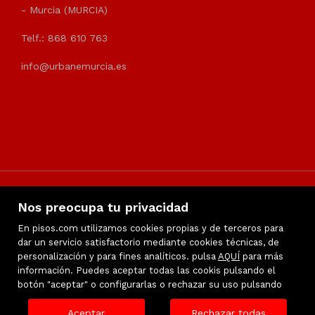
- Murcia (MURCIA)
Telf.: 868 610 763
info@urbanemurcia.es
Nos preocupa tu privacidad
En pisos.com utilizamos cookies propias y de terceros para
dar un servicio satisfactorio mediante cookies técnicas, de
personalización y para fines analíticos. pulsa
Inmuebles destacados
AQUÍ
para más
información. Puedes aceptar todas las cookis pulsando el
Favoritos
botón "aceptar" o configurarlas o rechazar su uso pulsando
Mapa Web
Aviso legal
Aceptar
Rechazar todas