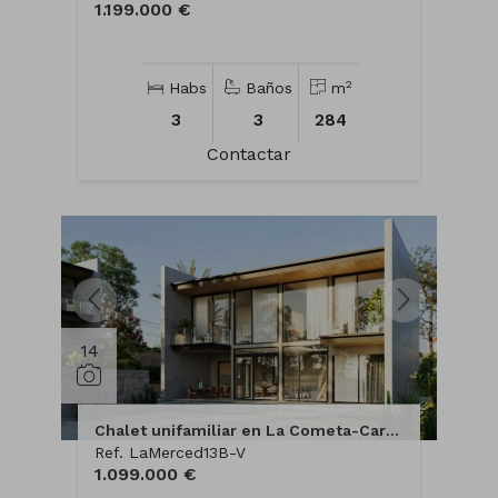
1.199.000 €
2
Habs
Baños
m
3
3
284
Contactar
14
Chalet unifamiliar en La Cometa-Carrió Park
Ref. LaMerced13B-V
1.099.000 €