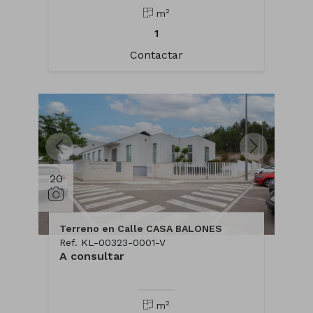
2
m
1
Contactar
20
Terreno en Calle CASA BALONES
Ref. KL-00323-0001-V
A consultar
2
m