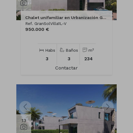
Chalet unifamiliar en Urbanización Gran Sol
Ref. GranSolVilla1L-V
950.000 €
2
Habs
Baños
m
3
3
234
Contactar
13