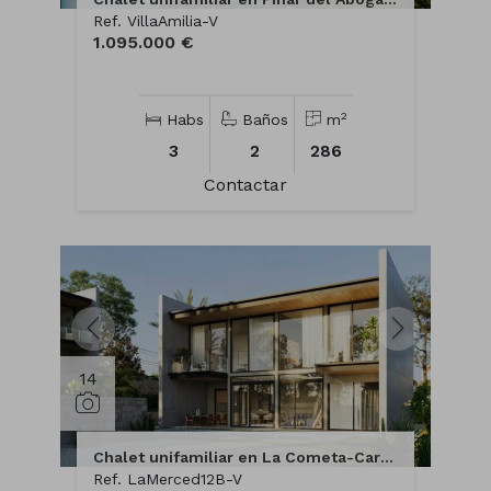
Ref. VillaAmilia-V
1.095.000 €
2
Habs
Baños
m
3
2
286
Contactar
14
Chalet unifamiliar en La Cometa-Carrió Park
Ref. LaMerced12B-V