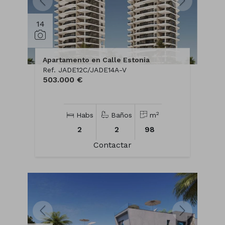
14
Apartamento en Calle Estonia
Ref. JADE12C/JADE14A-V
503.000 €
2
Habs
Baños
m
2
2
98
Contactar