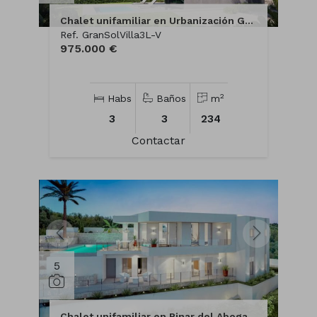
Chalet unifamiliar en Urbanización Gran Sol
Ref. GranSolVilla3L-V
975.000 €
2
Habs
Baños
m
3
3
234
Contactar
5
Chalet unifamiliar en Pinar del Abogat-Cometa