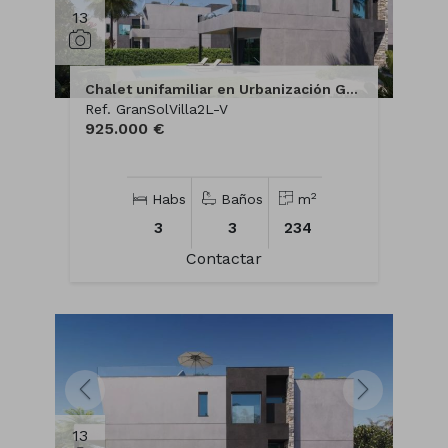
13
Chalet unifamiliar en Urbanización Gran Sol
Ref. GranSolVilla2L-V
925.000 €
2
Habs
Baños
m
3
3
234
Contactar
13