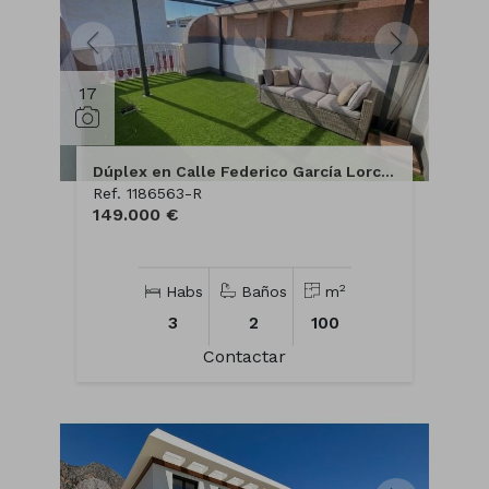
17
Dúplex en Calle Federico García Lorca, 40
Ref. 1186563-R
149.000 €
2
Habs
Baños
m
3
2
100
Contactar