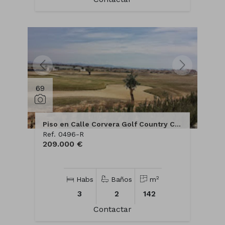
69
Piso en Calle Corvera Golf Country Club, 1
Ref. 0496-R
209.000 €
2
Habs
Baños
m
3
2
142
Contactar