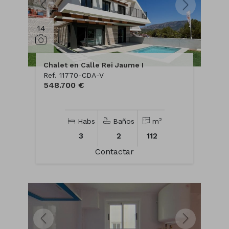
14
Chalet en Calle Rei Jaume I
Ref. 11770-CDA-V
548.700 €
2
Habs
Baños
m
3
2
112
Contactar