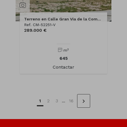
Terreno en Calle Gran Via de la Comunitat Valenciana
Ref. CM-52251-V
289.000 €
2
m
645
Contactar
chevron_right
1
2
3
...
16