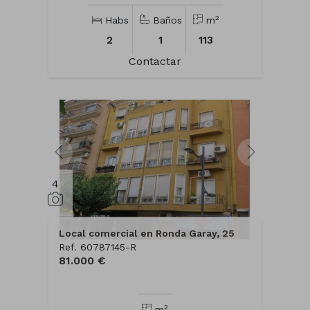
2
Habs
Baños
m
2
1
113
Contactar
4
Local comercial en Ronda Garay, 25
Ref. 60787145-R
81.000 €
2
m