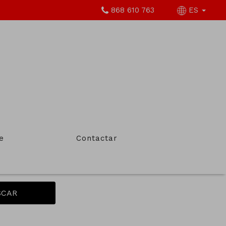
868 610 763
ES
 MAI
Tipo de inmueble
e
Contactar
Todos
SCAR