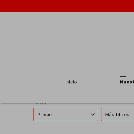
INM
Provincias
Municipios
Inicio
Nues
Todas las provincias
Todos los m
Precio
Precio
Más filtros