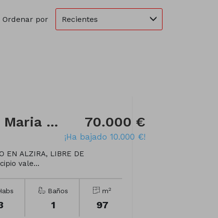
Recientes
Ordenar por
Piso en Calle Santa Maria del Bonaire
70.000 €
¡Ha bajado 10.000 €!
 EN ALZIRA, LIBRE DE
ipio vale...
2
abs
Baños
m
3
1
97