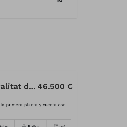
Piso en Calle Generalitat de Cataluña
46.500 €
 la primera planta y cuenta con
2
abs
Baños
m