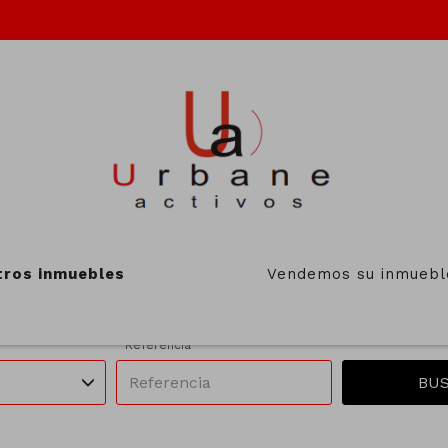
UEBLES EN VENTA DE URBANE
Zonas
Operación
tros inmuebles
Vendemos su inmuebl
unicipios
Todas las zonas
En venta
Referencia
BU