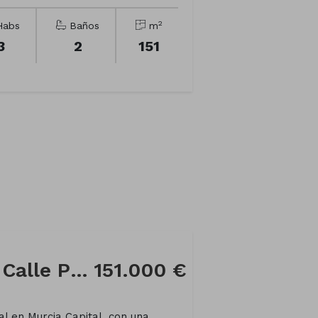
2
abs
Baños
m
3
2
151
Local comercial en Calle Paseo Ing Sebastian Feringan
151.000 €
l en Murcia Capital, con una