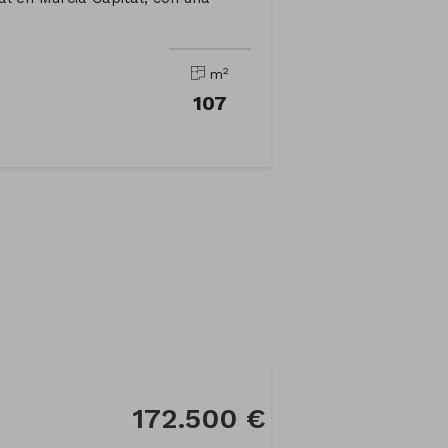
2
m
107
172.500 €