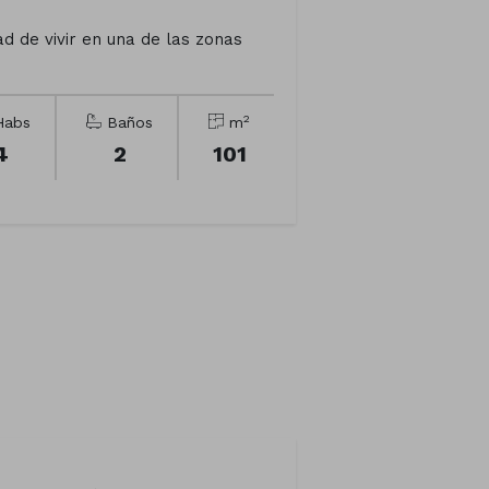
d de vivir en una de las zonas
2
abs
Baños
m
4
2
101