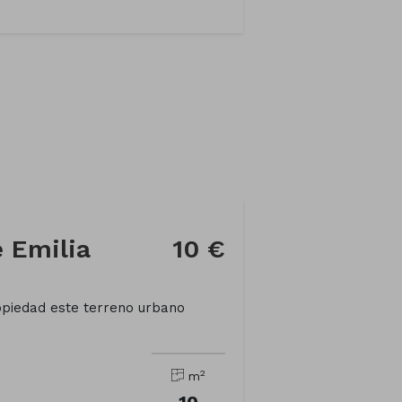
 Emilia
10 €
opiedad este terreno urbano
2
m
10