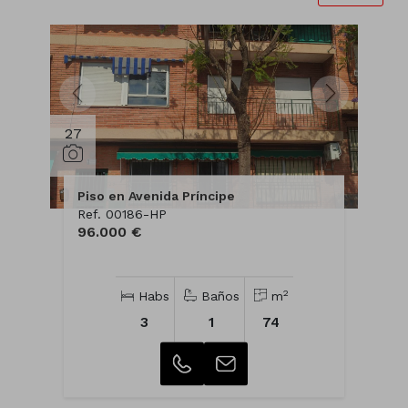
27
Piso en Avenida Príncipe
Ref. 00186-HP
96.000 €
2
Habs
Baños
m
3
1
74