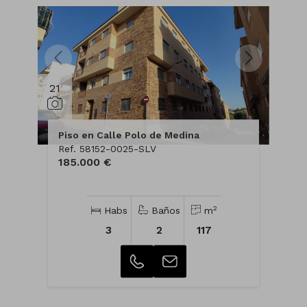
21
Piso en Calle Polo de Medina
Ref. 58152-0025-SLV
185.000 €
2
Habs
Baños
m
3
2
117