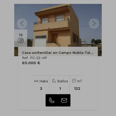
16
Casa unifamiliar en Campo Nubla-Tallante
Ref. PC-22-HP
65.000 €
2
Habs
Baños
m
3
1
122