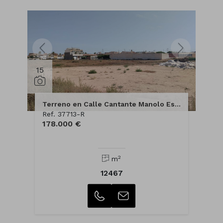
15
Terreno en Calle Cantante Manolo Escobar
Ref. 37713-R
178.000 €
2
m
12467