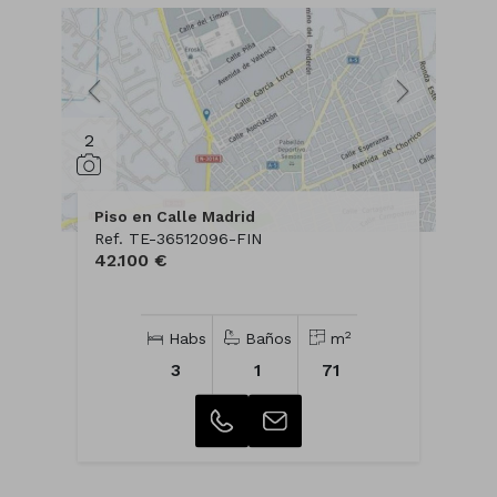
2
Piso en Calle Madrid
Ref. TE-36512096-FIN
42.100 €
2
Habs
Baños
m
3
1
71