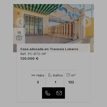
15
Casa adosada en Travesía Lobarro
Ref. PC-972-HP
120.000 €
2
Habs
Baños
m
3
1
132