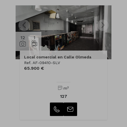
12
1
Local comercial en Calle Olmeda
Ref. AF-09410-SLV
65.900 €
2
m
127