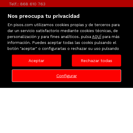
Telf.: 868 610 763
Nos preocupa tu privacidad
info@urbanemurcia.es
En pisos.com utilizamos cookies propias y de terceros para
dar un servicio satisfactorio mediante cookies técnicas, de
personalización y para fines analíticos. pulsa
AQUÍ
para más
información. Puedes aceptar todas las cookis pulsando el
botón "aceptar" o configurarlas o rechazar su uso pulsando
Aceptar
Rechazar todas
Configurar
Inmuebles destacados
Favoritos
Mapa Web
Aviso legal
Política de Privacidad
Política de cookies