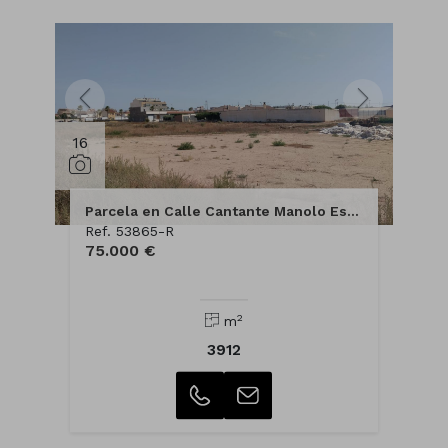
16
Parcela en Calle Cantante Manolo Escobar
Ref. 53865-R
75.000 €
2
m
3912