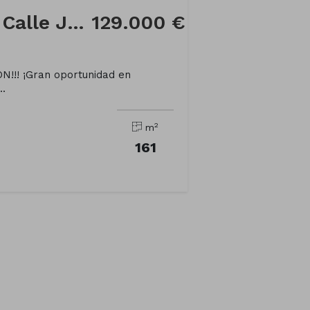
Local comercial en Calle Juan de Garay
129.000 €
!!! ¡Gran oportunidad en
..
2
m
161