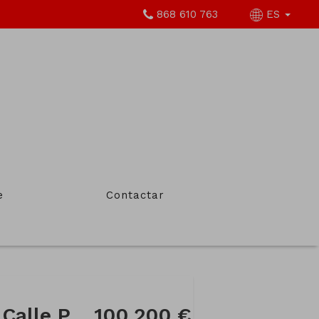
868 610 763
ES
e
Contactar
Local comercial en Calle Pedro Andreu
100.200 €