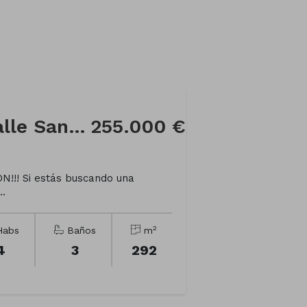
Casa adosada en Calle San Roque, 31
255.000 €
!!! Si estás buscando una
..
2
abs
Baños
m
4
3
292