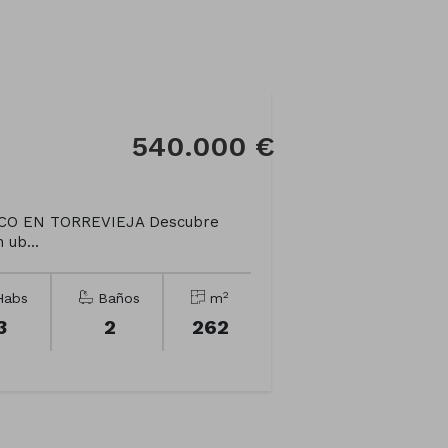
o
540.000 €
CO EN TORREVIEJA Descubre
 ub...
2
abs
Baños
m
3
2
262