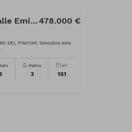
Casa adosada en Calle Emilio Díez de Revenga
478.000 €
O DEL PINATAR. Descubre esta
.
2
abs
Baños
m
3
3
151