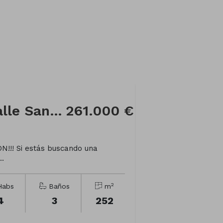
Casa adosada en Calle San Roque
261.000 €
!!! Si estás buscando una
..
2
abs
Baños
m
4
3
252