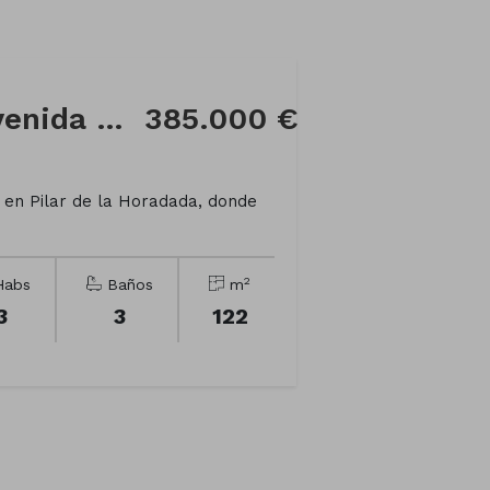
Casa adosada en Avenida Monte
385.000 €
en Pilar de la Horadada, donde
2
abs
Baños
m
3
3
122