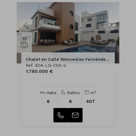
15
Chalet en Calle Wenceslao Fernández Flores
Ref. 804-LG-CDA-V
1.780.000 €
2
Habs
Baños
m
6
6
407