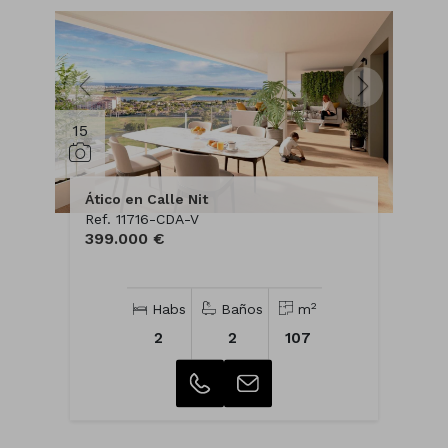
15
Ático en Calle Nit
Ref. 11716-CDA-V
399.000 €
2
Habs
Baños
m
2
2
107