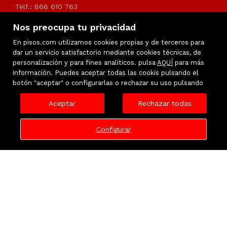
Telf.: 868 610 763
Nos preocupa tu privacidad
info@urbanemurcia.es
En pisos.com utilizamos cookies propias y de terceros para
dar un servicio satisfactorio mediante cookies técnicas, de
personalización y para fines analíticos. pulsa
AQUÍ
para más
información. Puedes aceptar todas las cookis pulsando el
botón "aceptar" o configurarlas o rechazar su uso pulsando
Aceptar
Rechazar todas
Configurar
Inmuebles destacados
Favoritos
Mapa Web
Aviso legal
Política de Privacidad
Política de cookies