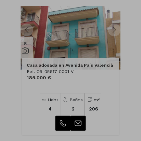
8
Casa adosada en Avenida País Valencià
Ref. C6-05617-0001-V
185.000 €
2
Habs
Baños
m
4
2
206