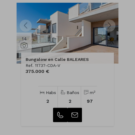
14
Bungalow en Calle BALEARES
Ref. 11737-CDA-V
375.000 €
2
Habs
Baños
m
2
2
97