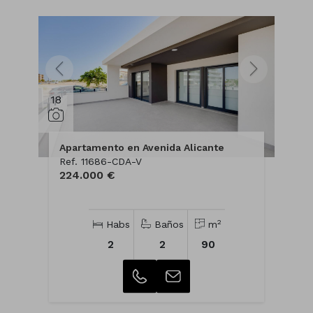
18
Apartamento en Avenida Alicante
Ref. 11686-CDA-V
224.000 €
2
Habs
Baños
m
2
2
90