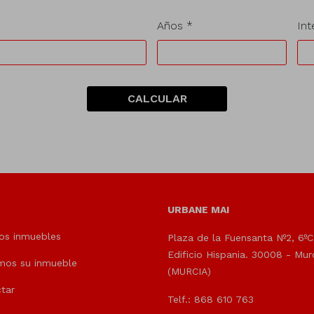
Años *
Int
CALCULAR
URBANE MAI
os inmuebles
Plaza de la Fuensanta Nº2, 6ºC
Edificio Hispania. 30008 - Mur
mos su inmueble
(MURCIA)
tar
Telf.: 868 610 763