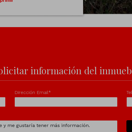
primir
olicitar información del inmueb
Dirección Email*
Te