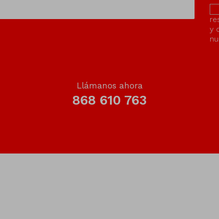
re
y 
nu
Llámanos ahora
868 610 763