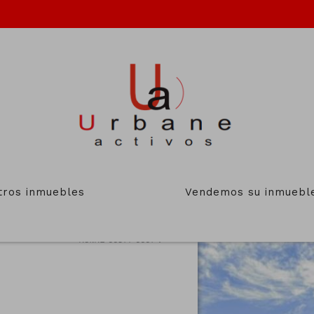
tros inmuebles
Vendemos su inmuebl
2.019.100€
Ref.KL-00314-0001-V