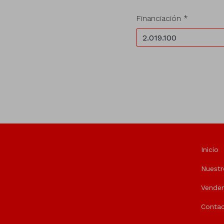
Financiación *
Inicio
Nuestr
Vende
Contac