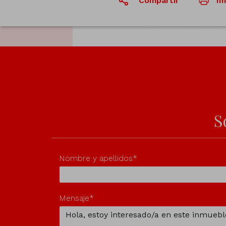
Compartir
Im
S
Nombre y apellidos*
Mensaje*