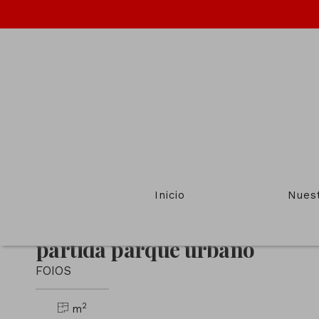
Volver
Inicio
Nues
Terreno en venta en Calle
partida parque urbano
FOIOS
2
m