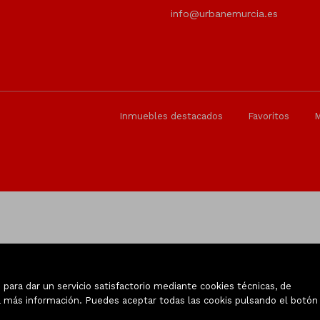
info@urbanemurcia.es
Inmuebles destacados
Favoritos
para dar un servicio satisfactorio mediante cookies técnicas, de
 más información. Puedes aceptar todas las cookis pulsando el botón