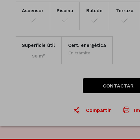
Ascensor
Piscina
Balcón
Terraza
Superficie útil
Cert. energética
En trámite
2
90 m
CONTACTAR
Compartir
Im