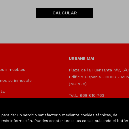
CALCULAR
URBANE MAI
os inmuebles
Plaza de la Fuensanta Nº2, 6ºC
Edificio Hispania. 30008 - Mur
mos su inmueble
(MURCIA)
tar
Telf.: 868 610 763
info@urbanemurcia.es
para dar un servicio satisfactorio mediante cookies técnicas, de
 más información. Puedes aceptar todas las cookis pulsando el botón