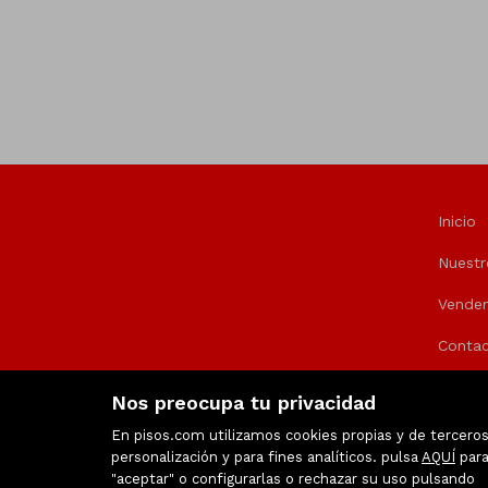
Inicio
Nuestr
Vende
Contac
Nos preocupa tu privacidad
En pisos.com utilizamos cookies propias y de terceros 
personalización y para fines analíticos. pulsa
AQUÍ
para
"aceptar" o configurarlas o rechazar su uso pulsando