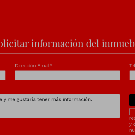
olicitar información del inmueb
Dirección Email*
Te
re
y 
nu