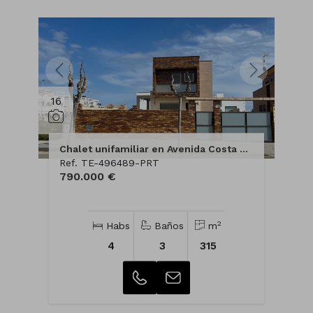
16
Chalet unifamiliar en Avenida Costa Blanca
Ref. TE-496489-PRT
790.000 €
2
Habs
Baños
m
4
3
315