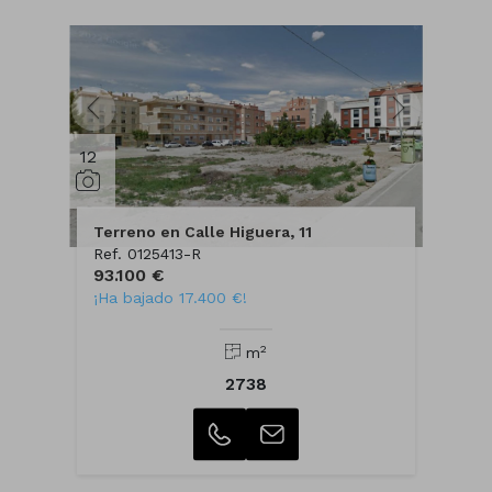
12
Terreno en Calle Higuera, 11
Ref. 0125413-R
93.100 €
¡Ha bajado 17.400 €!
2
m
2738