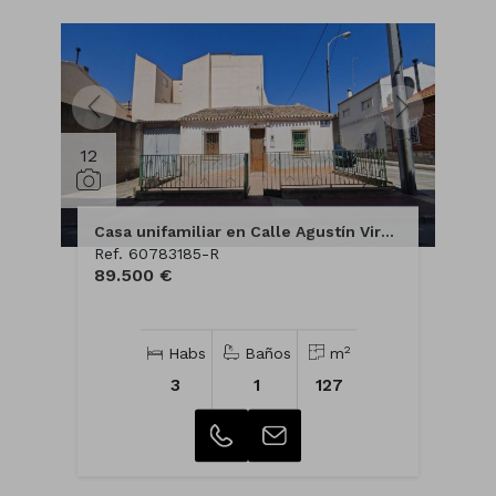
12
Casa unifamiliar en Calle Agustín Virgili de Corvera, 21
Ref. 60783185-R
89.500 €
2
Habs
Baños
m
3
1
127