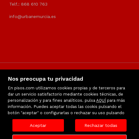
Telf.: 868 610 763
info@urbanemurcia.es
Nos preocupa tu privacidad
En pisos.com utilizamos cookies propias y de terceros para
dar un servicio satisfactorio mediante cookies técnicas, de
personalización y para fines analíticos. pulsa
Inmuebles destacados
AQUÍ
para más
información. Puedes aceptar todas las cookis pulsando el
Favoritos
botón "aceptar" o configurarlas o rechazar su uso pulsando
Mapa Web
Aviso legal
Aceptar
Rechazar todas
Política de Privacidad
Política de cookies