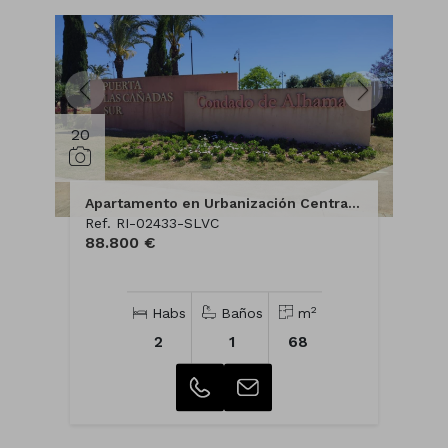
20
Apartamento en Urbanización Central Cañadas
Ref. RI-02433-SLVC
88.800 €
2
Habs
Baños
m
2
1
68