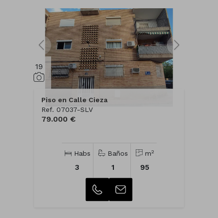
19
Piso en Calle Cieza
Ref. 07037-SLV
79.000 €
2
Habs
Baños
m
3
1
95