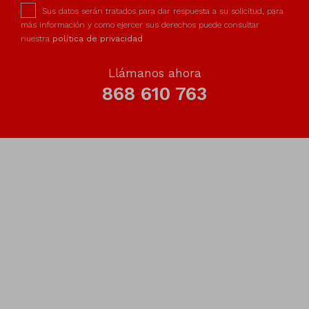
Sus datos serán tratados para dar respuesta a su solicitud, para
más información y como ejercer sus derechos puede consultar
nuestra
política de privacidad
Llámanos ahora
868 610 763