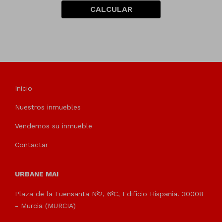
CALCULAR
Inicio
Nuestros inmuebles
Vendemos su inmueble
Contactar
URBANE MAI
Plaza de la Fuensanta Nº2, 6ºC, Edificio Hispania. 30008
- Murcia (MURCIA)