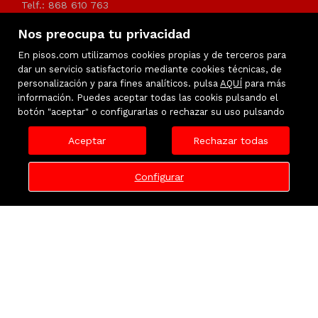
Telf.: 868 610 763
Nos preocupa tu privacidad
info@urbanemurcia.es
En pisos.com utilizamos cookies propias y de terceros para
dar un servicio satisfactorio mediante cookies técnicas, de
personalización y para fines analíticos. pulsa
AQUÍ
para más
información. Puedes aceptar todas las cookis pulsando el
botón "aceptar" o configurarlas o rechazar su uso pulsando
Aceptar
Rechazar todas
Configurar
Inmuebles destacados
Favoritos
Mapa Web
Aviso legal
Política de Privacidad
Política de cookies